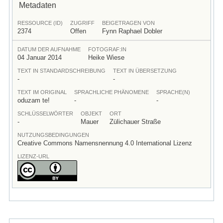
Metadaten
RESSOURCE (ID)
ZUGRIFF
BEIGETRAGEN VON
2374
Offen
Fynn Raphael Dobler
DATUM DER AUFNAHME
FOTOGRAF:IN
04 Januar 2014
Heike Wiese
TEXT IN STANDARDSCHREIBUNG
TEXT IN ÜBERSETZUNG
-
-
TEXT IM ORIGINAL
SPRACHLICHE PHÄNOMENE
SPRACHE(N)
oduzam te!
-
-
SCHLÜSSELWÖRTER
OBJEKT
ORT
-
Mauer
Zülichauer Straße
NUTZUNGSBEDINGUNGEN
Creative Commons Namensnennung 4.0 International Lizenz
LIZENZ-URL