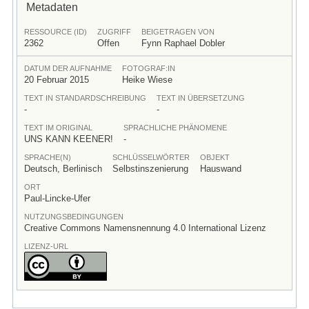
Metadaten
RESSOURCE (ID)
ZUGRIFF
BEIGETRAGEN VON
2362
Offen
Fynn Raphael Dobler
DATUM DER AUFNAHME
FOTOGRAF:IN
20 Februar 2015
Heike Wiese
TEXT IN STANDARDSCHREIBUNG
TEXT IN ÜBERSETZUNG
-
-
TEXT IM ORIGINAL
SPRACHLICHE PHÄNOMENE
UNS KANN KEENER!
-
SPRACHE(N)
SCHLÜSSELWÖRTER
OBJEKT
Deutsch, Berlinisch
Selbstinszenierung
Hauswand
ORT
Paul-Lincke-Ufer
NUTZUNGSBEDINGUNGEN
Creative Commons Namensnennung 4.0 International Lizenz
LIZENZ-URL