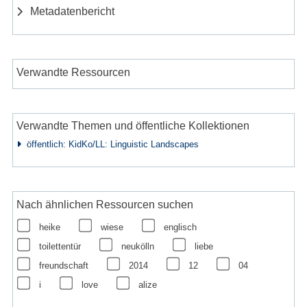
Metadatenbericht
Verwandte Ressourcen
Verwandte Themen und öffentliche Kollektionen
öffentlich: KidKo/LL: Linguistic Landscapes
Nach ähnlichen Ressourcen suchen
heike
wiese
englisch
toilettentür
neukölln
liebe
freundschaft
2014
12
04
i
love
alize