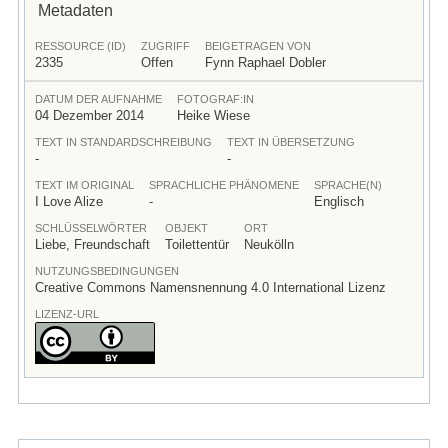
Metadaten
RESSOURCE (ID)
ZUGRIFF
BEIGETRAGEN VON
2335
Offen
Fynn Raphael Dobler
DATUM DER AUFNAHME
FOTOGRAF:IN
04 Dezember 2014
Heike Wiese
TEXT IN STANDARDSCHREIBUNG
TEXT IN ÜBERSETZUNG
-
-
TEXT IM ORIGINAL
SPRACHLICHE PHÄNOMENE
SPRACHE(N)
I Love Alize
-
Englisch
SCHLÜSSELWÖRTER
OBJEKT
ORT
Liebe, Freundschaft
Toilettentür
Neukölln
NUTZUNGSBEDINGUNGEN
Creative Commons Namensnennung 4.0 International Lizenz
LIZENZ-URL