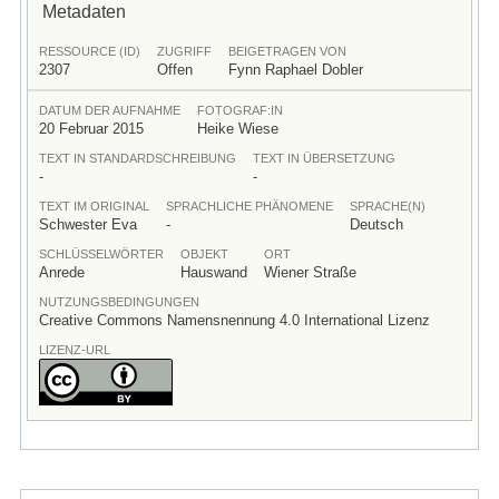
Metadaten
RESSOURCE (ID)
ZUGRIFF
BEIGETRAGEN VON
2307
Offen
Fynn Raphael Dobler
DATUM DER AUFNAHME
FOTOGRAF:IN
20 Februar 2015
Heike Wiese
TEXT IN STANDARDSCHREIBUNG
TEXT IN ÜBERSETZUNG
-
-
TEXT IM ORIGINAL
SPRACHLICHE PHÄNOMENE
SPRACHE(N)
Schwester Eva
-
Deutsch
SCHLÜSSELWÖRTER
OBJEKT
ORT
Anrede
Hauswand
Wiener Straße
NUTZUNGSBEDINGUNGEN
Creative Commons Namensnennung 4.0 International Lizenz
LIZENZ-URL