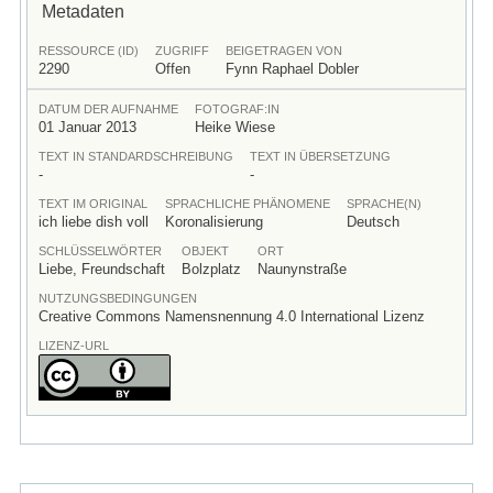
Metadaten
RESSOURCE (ID)
ZUGRIFF
BEIGETRAGEN VON
2290
Offen
Fynn Raphael Dobler
DATUM DER AUFNAHME
FOTOGRAF:IN
01 Januar 2013
Heike Wiese
TEXT IN STANDARDSCHREIBUNG
TEXT IN ÜBERSETZUNG
-
-
TEXT IM ORIGINAL
SPRACHLICHE PHÄNOMENE
SPRACHE(N)
ich liebe dish voll
Koronalisierung
Deutsch
SCHLÜSSELWÖRTER
OBJEKT
ORT
Liebe, Freundschaft
Bolzplatz
Naunynstraße
NUTZUNGSBEDINGUNGEN
Creative Commons Namensnennung 4.0 International Lizenz
LIZENZ-URL