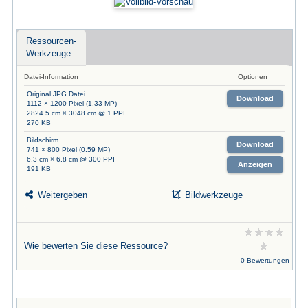
Ressourcen-
Werkzeuge
Datei-Information
Optionen
Original JPG Datei
Download
1112 × 1200 Pixel (1.33 MP)
2824.5 cm × 3048 cm @ 1 PPI
270 KB
Bildschirm
Download
741 × 800 Pixel (0.59 MP)
6.3 cm × 6.8 cm @ 300 PPI
Anzeigen
191 KB
Weitergeben
Bildwerkzeuge
Wie bewerten Sie diese Ressource?
0 Bewertungen