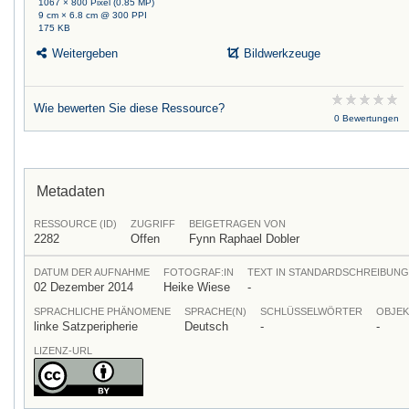
1067 × 800 Pixel (0.85 MP)
9 cm × 6.8 cm @ 300 PPI
175 KB
Weitergeben
Bildwerkzeuge
Wie bewerten Sie diese Ressource?
0 Bewertungen
Metadaten
RESSOURCE (ID)
ZUGRIFF
BEIGETRAGEN VON
2282
Offen
Fynn Raphael Dobler
DATUM DER AUFNAHME
FOTOGRAF:IN
TEXT IN STANDARDSCHREIBUNG
02 Dezember 2014
Heike Wiese
-
SPRACHLICHE PHÄNOMENE
SPRACHE(N)
SCHLÜSSELWÖRTER
OBJEK
linke Satzperipherie
Deutsch
-
-
LIZENZ-URL