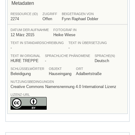
Metadaten
RESSOURCE (ID)
ZUGRIFF
BEIGETRAGEN VON
2274
Offen
Fynn Raphael Dobler
DATUM DER AUFNAHME
FOTOGRAF:IN
12 März 2015
Heike Wiese
TEXT IN STANDARDSCHREIBUNG
TEXT IN ÜBERSETZUNG
-
-
TEXT IM ORIGINAL
SPRACHLICHE PHÄNOMENE
SPRACHE(N)
HURE TREPPE
-
Deutsch
SCHLÜSSELWÖRTER
OBJEKT
ORT
Beleidigung
Hauseingang
Adalbertstraße
NUTZUNGSBEDINGUNGEN
Creative Commons Namensnennung 4.0 International Lizenz
LIZENZ-URL