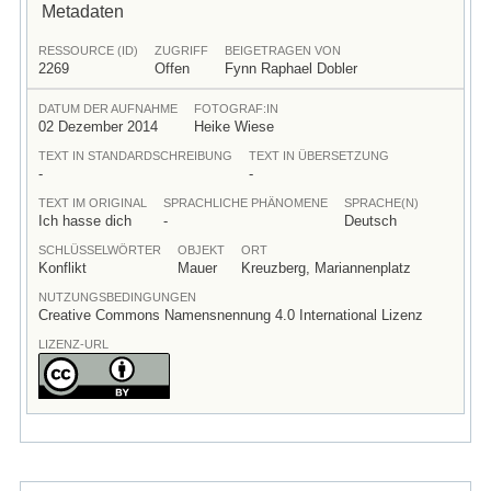
Metadaten
RESSOURCE (ID)
ZUGRIFF
BEIGETRAGEN VON
2269
Offen
Fynn Raphael Dobler
DATUM DER AUFNAHME
FOTOGRAF:IN
02 Dezember 2014
Heike Wiese
TEXT IN STANDARDSCHREIBUNG
TEXT IN ÜBERSETZUNG
-
-
TEXT IM ORIGINAL
SPRACHLICHE PHÄNOMENE
SPRACHE(N)
Ich hasse dich
-
Deutsch
SCHLÜSSELWÖRTER
OBJEKT
ORT
Konflikt
Mauer
Kreuzberg, Mariannenplatz
NUTZUNGSBEDINGUNGEN
Creative Commons Namensnennung 4.0 International Lizenz
LIZENZ-URL