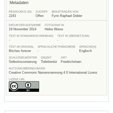
Metadaten
RESSOURCE (ID)
ZUGRIFF
BEIGETRAGEN VON
2243
Offen
Fynn Raphael Dobler
DATUM DER AUFNAHME
FOTOGRAF:IN
19 November 2014
Heike Wiese
TEXT IN STANDARDSCHREIBUNG
TEXT IN ÜBERSETZUNG
-
-
TEXT IM ORIGINAL
SPRACHLICHE PHÄNOMENE
SPRACHE(N)
Bitches forever
-
Englisch
SCHLÜSSELWÖRTER
OBJEKT
ORT
Selbstinszenierung
Toilettentür
Friedrichshain
NUTZUNGSBEDINGUNGEN
Creative Commons Namensnennung 4.0 International Lizenz
LIZENZ-URL