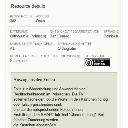
Resource details
RESOURCE ID
ACCESS
342
Open
DATEINAME
ENTWICKELT / BEARBEITET VON
SPRACHE
Orthografie (Polnisch)
Jan Conrad
Polnisch
NIVEAUSTUFE (NACH GERS)
SPRACHLICHE MITTEL
A1
Orthografie
KOMPETENZEN (FERTIGKEITEN UND WISSEN)
LICENSE URL
Schreiben
Auszug aus den Folien
Folie zur Wiederholung und Anwendung von
Rechtschreibregeln im Polnischen. Die TN
sollen entscheiden, ob die Wörter in den Kästchen richtig
oder falsch geschrieben sind,
und auf die entsprechenden Felder ziehen.
Erstellt mit dem SMART lab‐Tool "Übersortierung". Bei
falscher Zuordnung werden
die Kästchen abgestoßen.