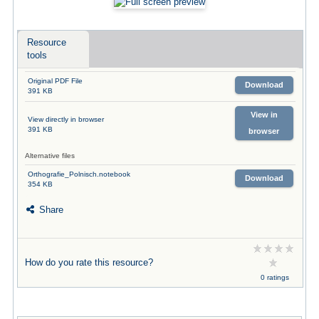
Resource
tools
Original PDF File
Download
391 KB
View in
View directly in browser
391 KB
browser
Alternative files
Orthografie_Polnisch.notebook
Download
354 KB
Share
How do you rate this resource?
0 ratings