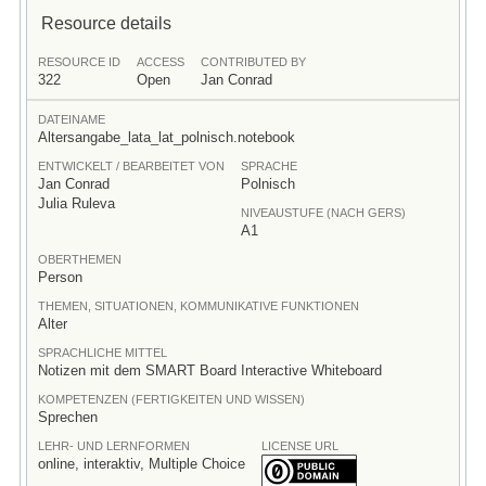
Resource details
RESOURCE ID
ACCESS
CONTRIBUTED BY
322
Open
Jan Conrad
DATEINAME
Altersangabe_lata_lat_polnisch.notebook
ENTWICKELT / BEARBEITET VON
SPRACHE
Jan Conrad
Polnisch
Julia Ruleva
NIVEAUSTUFE (NACH GERS)
A1
OBERTHEMEN
Person
THEMEN, SITUATIONEN, KOMMUNIKATIVE FUNKTIONEN
Alter
SPRACHLICHE MITTEL
Notizen mit dem SMART Board Interactive Whiteboard
KOMPETENZEN (FERTIGKEITEN UND WISSEN)
Sprechen
LEHR- UND LERNFORMEN
LICENSE URL
online, interaktiv, Multiple Choice