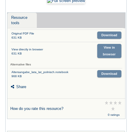
Resource
tools
Original PDF File
Download
631 KB
View in
View directly in browser
631 KB
browser
Alternative files
Altersangabe_lata_lat_polnisch.notebook
Download
968 KB
Share
How do you rate this resource?
0 ratings