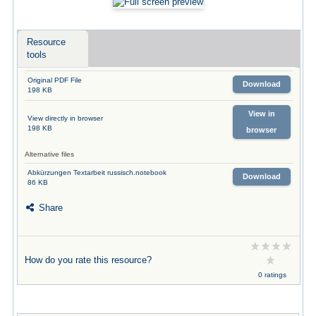
Resource
tools
Original PDF File
Download
198 KB
View in
View directly in browser
198 KB
browser
Alternative files
Abkürzungen Textarbeit russisch.notebook
Download
86 KB
Share
How do you rate this resource?
0 ratings