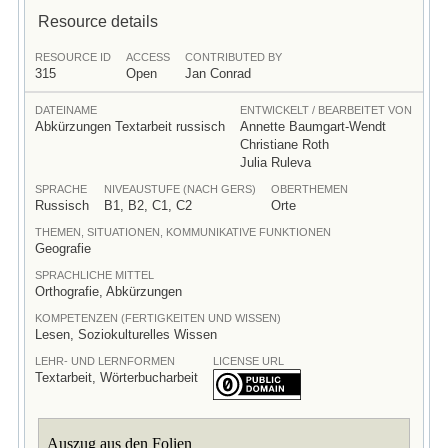
Resource details
RESOURCE ID
ACCESS
CONTRIBUTED BY
315
Open
Jan Conrad
DATEINAME
ENTWICKELT / BEARBEITET VON
Abkürzungen Textarbeit russisch
Annette Baumgart-Wendt
Christiane Roth
Julia Ruleva
SPRACHE
NIVEAUSTUFE (NACH GERS)
OBERTHEMEN
Russisch
B1, B2, C1, C2
Orte
THEMEN, SITUATIONEN, KOMMUNIKATIVE FUNKTIONEN
Geografie
SPRACHLICHE MITTEL
Orthografie, Abkürzungen
KOMPETENZEN (FERTIGKEITEN UND WISSEN)
Lesen, Soziokulturelles Wissen
LEHR- UND LERNFORMEN
LICENSE URL
Textarbeit, Wörterbucharbeit
Auszug aus den Folien