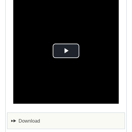
Play
Video
Download