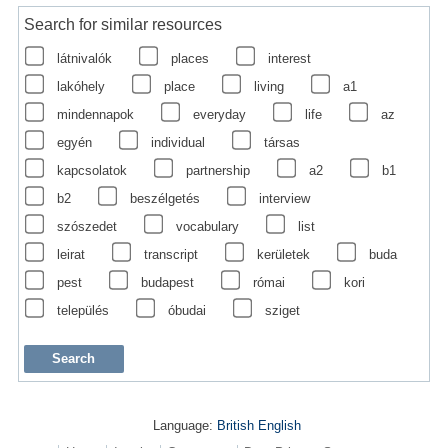
Search for similar resources
látnivalók
places
interest
lakóhely
place
living
a1
mindennapok
everyday
life
az
egyén
individual
társas
kapcsolatok
partnership
a2
b1
b2
beszélgetés
interview
szószedet
vocabulary
list
leirat
transcript
kerületek
buda
pest
budapest
római
kori
település
óbudai
sziget
Language:
British English