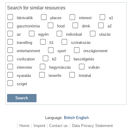
Search for similar resources
látnivalók
places
interest
a1
gasztronómia
food
drink
a2
az
egyén
individual
utazás
travelling
b1
szórakozás
entertainment
sport
országismeret
civilization
b2
beszélgetés
interview
hegymászás
vulkán
nyaralás
tenerife
tintahal
sziget
Language:
British English
Home
Imprint
Contact us
Data Privacy Statement