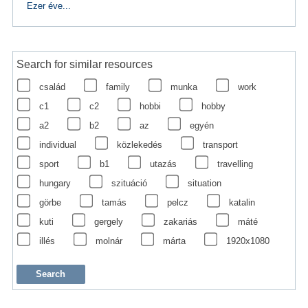
Ezer éve...
Search for similar resources
család
family
munka
work
c1
c2
hobbi
hobby
a2
b2
az
egyén
individual
közlekedés
transport
sport
b1
utazás
travelling
hungary
szituáció
situation
görbe
tamás
pelcz
katalin
kuti
gergely
zakariás
máté
illés
molnár
márta
1920x1080