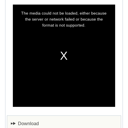
This
is
The media could not be loaded, either because
a
modal
the server or network failed or because the
window.
format is not supported.
Download