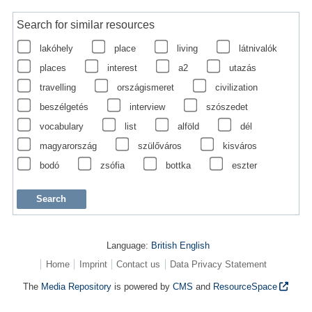
Search for similar resources
lakóhely
place
living
látnivalók
places
interest
a2
utazás
travelling
országismeret
civilization
beszélgetés
interview
szószedet
vocabulary
list
alföld
dél
magyarország
szülőváros
kisváros
bodó
zsófia
bottka
eszter
Language:
British English
Home
Imprint
Contact us
Data Privacy Statement
The
Media Repository
is powered by
CMS
and
ResourceSpace