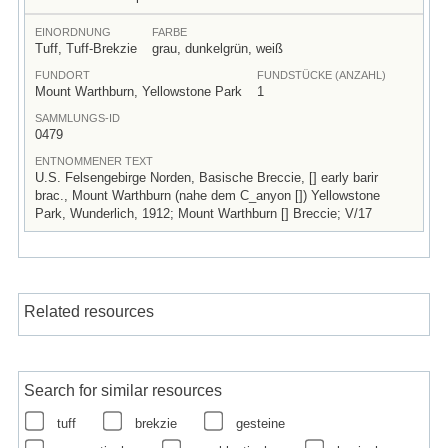
EINORDNUNG
FARBE
Tuff, Tuff-Brekzie
grau, dunkelgrün, weiß
FUNDORT
FUNDSTÜCKE (ANZAHL)
Mount Warthburn, Yellowstone Park
1
SAMMLUNGS-ID
0479
ENTNOMMENER TEXT
U.S. Felsengebirge Norden, Basische Breccie, [] early barir
brac., Mount Warthburn (nahe dem C_anyon []) Yellowstone
Park, Wunderlich, 1912; Mount Warthburn [] Breccie; V/17
Related resources
Search for similar resources
tuff
brekzie
gesteine