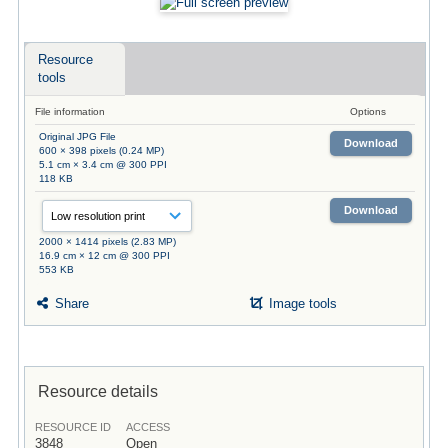
Resource
tools
File information
Options
Original JPG File
Download
600 × 398 pixels (0.24 MP)
5.1 cm × 3.4 cm @ 300 PPI
118 KB
Download
2000 × 1414 pixels (2.83 MP)
16.9 cm × 12 cm @ 300 PPI
553 KB
Share
Image tools
Resource details
RESOURCE ID
ACCESS
3848
Open