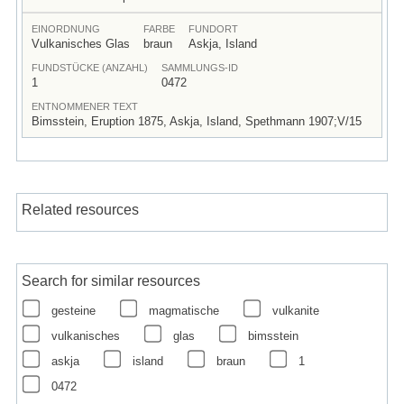
EINORDNUNG
FARBE
FUNDORT
Vulkanisches Glas
braun
Askja, Island
FUNDSTÜCKE (ANZAHL)
SAMMLUNGS-ID
1
0472
ENTNOMMENER TEXT
Bimsstein, Eruption 1875, Askja, Island, Spethmann 1907;V/15
Related resources
Search for similar resources
gesteine
magmatische
vulkanite
vulkanisches
glas
bimsstein
askja
island
braun
1
0472