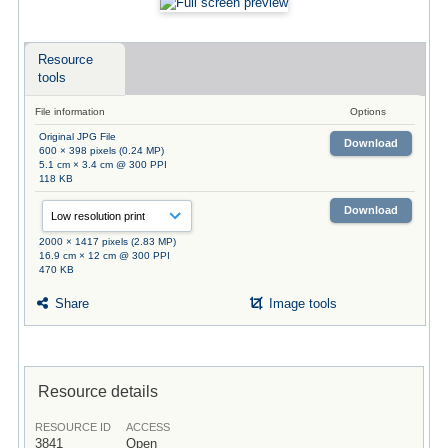
Resource
tools
File information
Options
Original JPG File
Download
600 × 398 pixels (0.24 MP)
5.1 cm × 3.4 cm @ 300 PPI
118 KB
Download
2000 × 1417 pixels (2.83 MP)
16.9 cm × 12 cm @ 300 PPI
470 KB
Share
Image tools
Resource details
RESOURCE ID
ACCESS
3841
Open