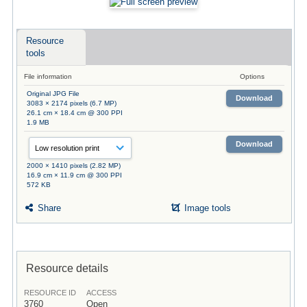
Resource
tools
File information
Options
Original JPG File
Download
3083 × 2174 pixels (6.7 MP)
26.1 cm × 18.4 cm @ 300 PPI
1.9 MB
Download
2000 × 1410 pixels (2.82 MP)
16.9 cm × 11.9 cm @ 300 PPI
572 KB
Share
Image tools
Resource details
RESOURCE ID
ACCESS
3760
Open