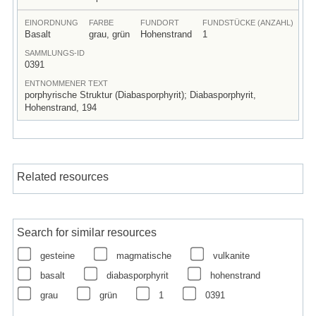
EINORDNUNG
FARBE
FUNDORT
FUNDSTÜCKE (ANZAHL)
Basalt
grau, grün
Hohenstrand
1
SAMMLUNGS-ID
0391
ENTNOMMENER TEXT
porphyrische Struktur (Diabasporphyrit); Diabasporphyrit,
Hohenstrand, 194
Related resources
Search for similar resources
gesteine
magmatische
vulkanite
basalt
diabasporphyrit
hohenstrand
grau
grün
1
0391