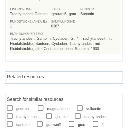
EINORDNUNG
FARBE
FUNDORT
Trachytisches Gestein
grauweiß, grau
Santorin
FUNDSTÜCKE (ANZAHL)
SAMMLUNGS-ID
1
0387
ENTNOMMENER TEXT
Trachytandesit, Santorin, Cycladen, Gr. 4; Trachytandesit mit
Fluidalstruktur, Santorin, Cycladen; Trachytandesit mit
Fluidalstruktur, alter Centraleruptionen, Santorin, 1900
Related resources
Search for similar resources
gesteine
magmatische
vulkanite
trachytisches
gestein
trachytandesit
santorin
grauweiß
grau
1