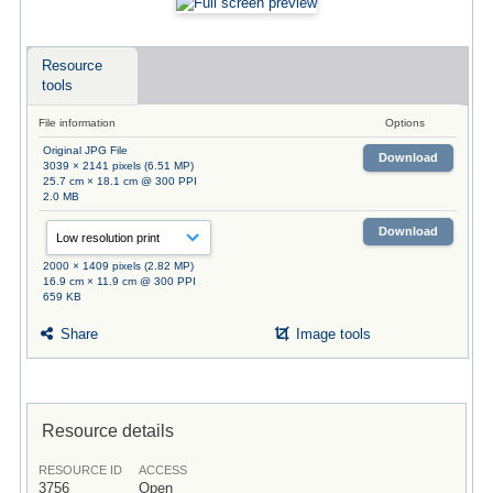
Resource
tools
File information
Options
Original JPG File
Download
3039 × 2141 pixels (6.51 MP)
25.7 cm × 18.1 cm @ 300 PPI
2.0 MB
Download
2000 × 1409 pixels (2.82 MP)
16.9 cm × 11.9 cm @ 300 PPI
659 KB
Share
Image tools
Resource details
RESOURCE ID
ACCESS
3756
Open