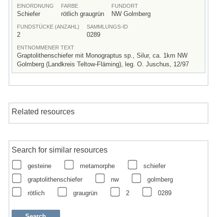
EINORDNUNG
FARBE
FUNDORT
Schiefer
rötlich graugrün
NW Golmberg
FUNDSTÜCKE (ANZAHL)
SAMMLUNGS-ID
2
0289
ENTNOMMENER TEXT
Graptolithenschiefer mit Monograptus sp., Silur, ca. 1km NW
Golmberg (Landkreis Teltow-Fläming), leg. O. Juschus, 12/97
Related resources
Search for similar resources
gesteine
metamorphe
schiefer
graptolithenschiefer
nw
golmberg
rötlich
graugrün
2
0289