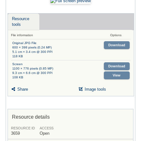
Resource
tools
File information
Options
Original JPG File
Download
600 × 398 pixels (0.24 MP)
5.1 cm × 3.4 cm @ 300 PPI
118 KB
Screen
Download
1100 × 776 pixels (0.85 MP)
9.3 cm × 6.6 cm @ 300 PPI
View
108 KB
Share
Image tools
Resource details
RESOURCE ID
ACCESS
3659
Open