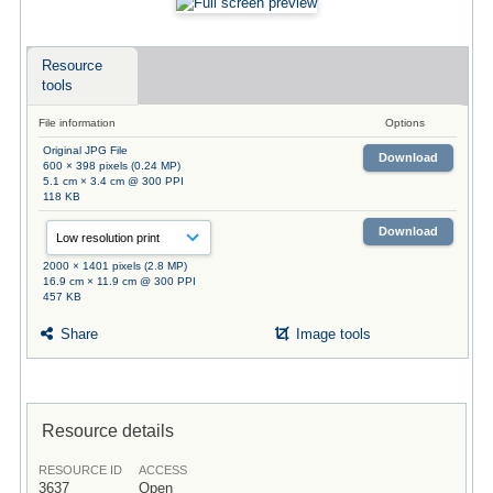
Resource
tools
File information
Options
Original JPG File
Download
600 × 398 pixels (0.24 MP)
5.1 cm × 3.4 cm @ 300 PPI
118 KB
Download
2000 × 1401 pixels (2.8 MP)
16.9 cm × 11.9 cm @ 300 PPI
457 KB
Share
Image tools
Resource details
RESOURCE ID
ACCESS
3637
Open