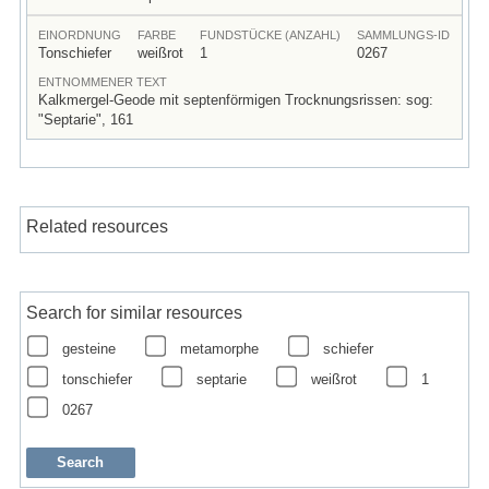
EINORDNUNG
FARBE
FUNDSTÜCKE (ANZAHL)
SAMMLUNGS-ID
Tonschiefer
weißrot
1
0267
ENTNOMMENER TEXT
Kalkmergel-Geode mit septenförmigen Trocknungsrissen: sog:
"Septarie", 161
Related resources
Search for similar resources
gesteine
metamorphe
schiefer
tonschiefer
septarie
weißrot
1
0267