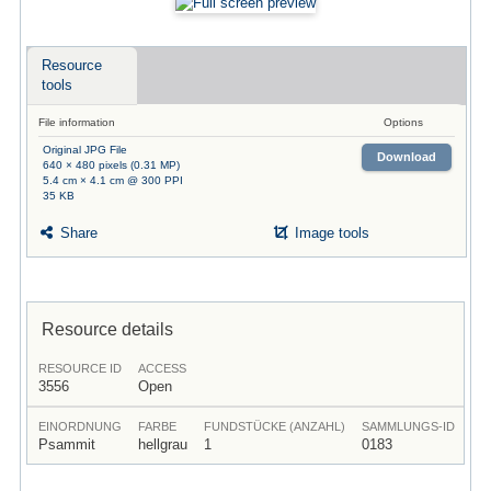
Resource
tools
File information
Options
Original JPG File
Download
640 × 480 pixels (0.31 MP)
5.4 cm × 4.1 cm @ 300 PPI
35 KB
Share
Image tools
Resource details
RESOURCE ID
ACCESS
3556
Open
EINORDNUNG
FARBE
FUNDSTÜCKE (ANZAHL)
SAMMLUNGS-ID
Psammit
hellgrau
1
0183