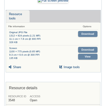
Resource
tools
File information
Options
Original JPG File
Download
1312 × 924 pixels (1.21 MP)
11.1 cm × 7.8 cm @ 300 PPI
326 KB
Screen
Download
1100 × 775 pixels (0.85 MP)
9.3 cm × 6.6 cm @ 300 PPI
View
135 KB
Share
Image tools
Resource details
RESOURCE ID
ACCESS
3548
Open