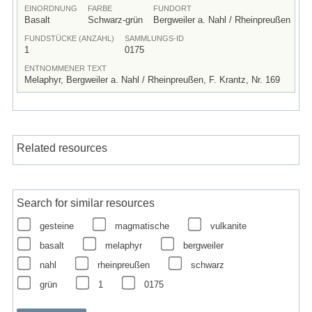
EINORDNUNG
FARBE
FUNDORT
Basalt
Schwarz-grün
Bergweiler a. Nahl / Rheinpreußen
FUNDSTÜCKE (ANZAHL)
SAMMLUNGS-ID
1
0175
ENTNOMMENER TEXT
Melaphyr, Bergweiler a. Nahl / Rheinpreußen, F. Krantz, Nr. 169
Related resources
Search for similar resources
gesteine
magmatische
vulkanite
basalt
melaphyr
bergweiler
nahl
rheinpreußen
schwarz
grün
1
0175