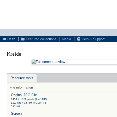
Dash
Featured collections
Media
Help & Support
Kreide
Resource tools
File information
Original JPG File
1454 × 1020 pixels (1.48 MP)
12.3 cm × 8.6 cm @ 300 PPI
547 KB
Screen