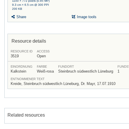
1100 × 772 pixels (0.85 MP)
9.3 cm × 6.5 cm @ 300 PPI
200 KB
Share
Image tools
Resource details
RESOURCE ID
ACCESS
3519
Open
EINORDNUNG
FARBE
FUNDORT
FUNDS
Kalkstein
Weiß-rosa
Steinbruch südwestlich Lüneburg
1
ENTNOMMENER TEXT
Kreide, Steinbruch südwestlich Lüneburg, Dr. Mayr, 17.07.1910
Related resources