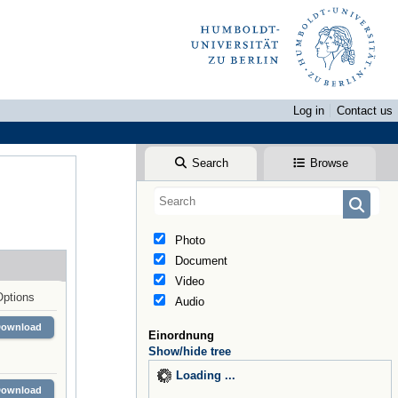
Log in
Contact us
Search
Browse
Photo
Document
Video
Options
Audio
Download
Einordnung
Show/hide tree
Loading ...
Download