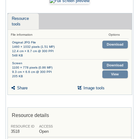
Resource
tools
File information
Options
Original JPG File
Download
1460 × 1032 pixels (1.51 MP)
12.4 cm × 8.7 cm @ 300 PPI
548 KB
Screen
Download
1100 × 778 pixels (0.86 MP)
9.3 cm × 6.6 cm @ 300 PPI
View
205 KB
Share
Image tools
Resource details
RESOURCE ID
ACCESS
3518
Open