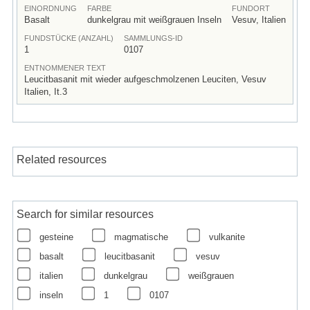
EINORDNUNG
FARBE
FUNDORT
Basalt
dunkelgrau mit weißgrauen Inseln
Vesuv, Italien
FUNDSTÜCKE (ANZAHL)
SAMMLUNGS-ID
1
0107
ENTNOMMENER TEXT
Leucitbasanit mit wieder aufgeschmolzenen Leuciten, Vesuv
Italien, It.3
Related resources
Search for similar resources
gesteine
magmatische
vulkanite
basalt
leucitbasanit
vesuv
italien
dunkelgrau
weißgrauen
inseln
1
0107