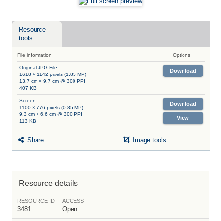
Resource
tools
File information
Options
Original JPG File
Download
1618 × 1142 pixels (1.85 MP)
13.7 cm × 9.7 cm @ 300 PPI
407 KB
Screen
Download
1100 × 776 pixels (0.85 MP)
9.3 cm × 6.6 cm @ 300 PPI
View
113 KB
Share
Image tools
Resource details
RESOURCE ID
ACCESS
3481
Open