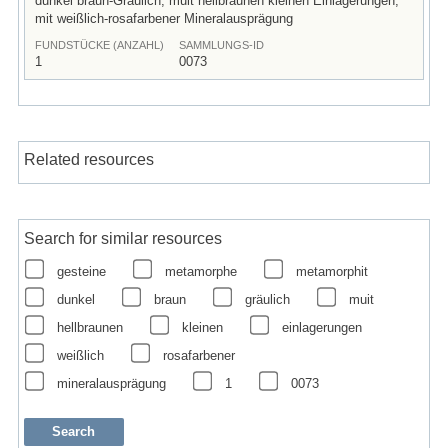
dunkel braun-Gräulich, muit hellbraunen kleinen Einlagerungen,
mit weißlich-rosafarbener Mineralausprägung
FUNDSTÜCKE (ANZAHL)
SAMMLUNGS-ID
1
0073
Related resources
Search for similar resources
gesteine
metamorphe
metamorphit
dunkel
braun
gräulich
muit
hellbraunen
kleinen
einlagerungen
weißlich
rosafarbener
mineralausprägung
1
0073