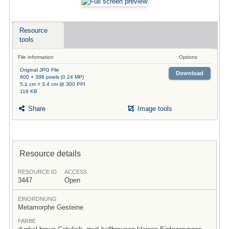
Resource
tools
File information
Options
Original JPG File
Download
600 × 398 pixels (0.24 MP)
5.1 cm × 3.4 cm @ 300 PPI
118 KB
Share
Image tools
Resource details
RESOURCE ID
ACCESS
3447
Open
EINORDNUNG
Metamorphe Gesteine
FARBE