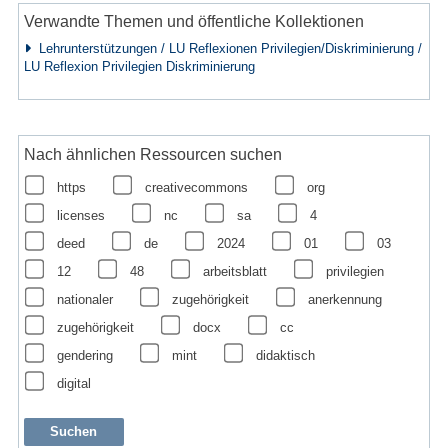
Verwandte Themen und öffentliche Kollektionen
Lehrunterstützungen / LU Reflexionen Privilegien/Diskriminierung /
LU Reflexion Privilegien Diskriminierung
Nach ähnlichen Ressourcen suchen
https
creativecommons
org
licenses
nc
sa
4
deed
de
2024
01
03
12
48
arbeitsblatt
privilegien
nationaler
zugehörigkeit
anerkennung
zugehörigkeit
docx
cc
gendering
mint
didaktisch
digital