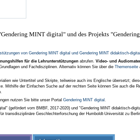
"Gendering MINT digital" und des Projekts "Genderi
rstützungen von Gendering MINT digital und Gendering MINT didaktisch-digita
anungshilfen für die Lehrunterstützungen
abrufen.
Video- und Audiomater
 Grundlagen und Fachdisziplinen. Alternativ können Sie über die
Themenseite
ialien wie Untertitel und Skripte, teilweise auch ins Englische übersetzt; dies
rce. Mithilfe der Einfachen Suche auf der rechten Seite können Sie auch die 
n.
ungen nutzen Sie bitte unser Portal
Gendering MINT digital
.
al" (gefördert vom BMBF, 2017-2020) und "Gendering MINT didaktisch-digital
r transdisziplinäre Geschlechterforschung der Humboldt-Universität zu Berlin 