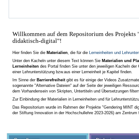
Willkommen auf dem Repositorium des Projekts 
didaktisch-digital"!
Hier finden Sie die
Materialien
, die für die
Lerneinheiten und Lehrunte
Unter den Kacheln unter diesem Text können Sie
Materialien und Pl
Lerneinheiten
des Portal finden Sie unter den jeweiligen Kacheln der
einer Lehrunterstützung bzw.aus einer Lerneinheit je Kapitel finden.
Im Sinne der
Barrierefreiheit
gibt es für einige der Videos Zusatzmater
sogenannte "Alternative Dateien" auf der Seite der jeweiligen Ressou
dem Vorhandensein von Skripten, Untertiteln und Übersetzungen filter
Zur Einbindung der Materialien in Lerneinheiten und für Lehrunterstütz
Das Repositorium wurde im Rahmen der Projekte "Gendering MINT digit
der Stiftung Innovation in der Hochschullehre 2023-2026) am Zentrum fü