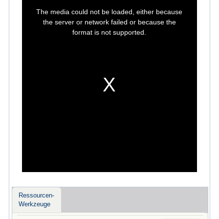
This
is
The media could not be loaded, either because
a
modal
the server or network failed or because the
window.
format is not supported.
Ressourcen-
Werkzeuge