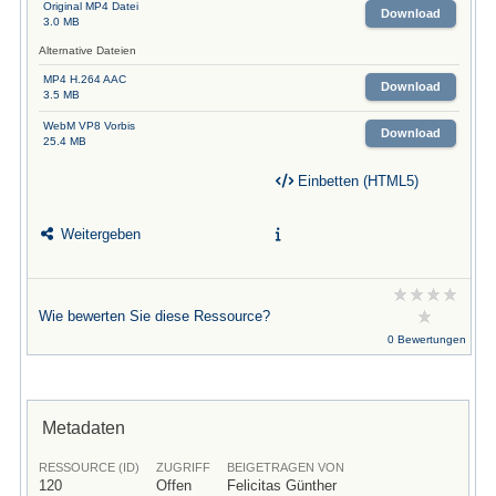
Original MP4 Datei
Download
3.0 MB
Alternative Dateien
MP4 H.264 AAC
Download
3.5 MB
WebM VP8 Vorbis
Download
25.4 MB
Einbetten (HTML5)
Weitergeben
Wie bewerten Sie diese Ressource?
0 Bewertungen
Metadaten
RESSOURCE (ID)
ZUGRIFF
BEIGETRAGEN VON
120
Offen
Felicitas Günther