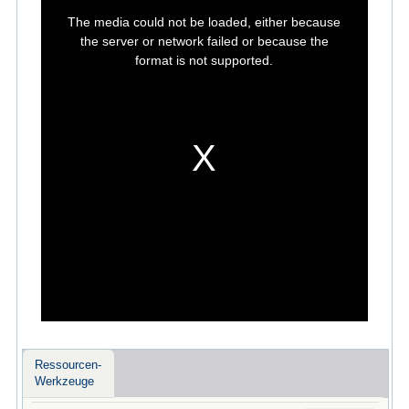
This
is
The media could not be loaded, either because
a
modal
the server or network failed or because the
window.
format is not supported.
Ressourcen-
Werkzeuge