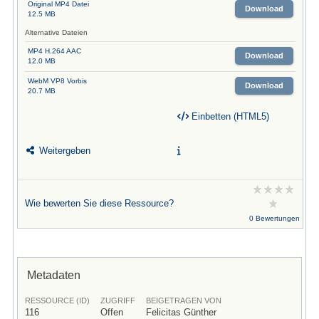
Original MP4 Datei
Download
12.5 MB
Alternative Dateien
MP4 H.264 AAC
Download
12.0 MB
WebM VP8 Vorbis
Download
20.7 MB
Einbetten (HTML5)
Weitergeben
Wie bewerten Sie diese Ressource?
0 Bewertungen
Metadaten
RESSOURCE (ID)
ZUGRIFF
BEIGETRAGEN VON
116
Offen
Felicitas Günther