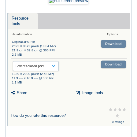
Resource
tools
File information
Options
Original JPG File
Download
2592 × 3872 pixels (10.04 MP)
21.9 cm × 32.8 cm @ 300 PPI
2.7 MB
Download
1339 × 2000 pixels (2.68 MP)
11.3 cm × 16.9 cm @ 300 PPI
1.1 MB
Share
Image tools
How do you rate this resource?
0 ratings