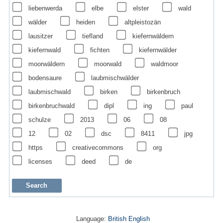
liebenwerda
elbe
elster
wald
wälder
heiden
altpleistozän
lausitzer
tiefland
kiefernwäldern
kiefernwald
fichten
kiefernwälder
moorwäldern
moorwald
waldmoor
bodensaure
laubmischwälder
laubmischwald
birken
birkenbruch
birkenbruchwald
dipl
ing
paul
schulze
2013
06
08
12
02
dsc
8411
jpg
https
creativecommons
org
licenses
deed
de
Language:
British English