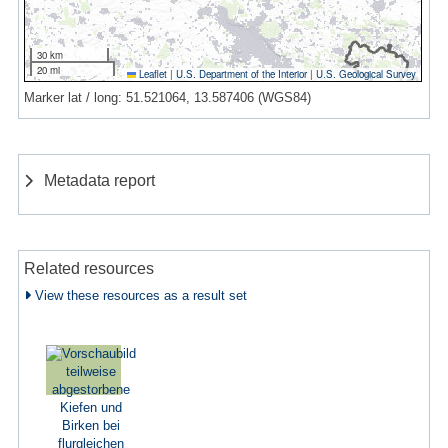
30 km
20 mi
Leaflet
|
U.S. Department of the Interior
|
U.S. Geological Survey
Marker lat / long: 51.521064, 13.587406 (WGS84)
Metadata report
Related resources
View these resources as a result set