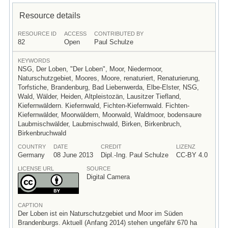
Resource details
RESOURCE ID
ACCESS
CONTRIBUTED BY
82
Open
Paul Schulze
KEYWORDS
NSG, Der Loben, "Der Loben", Moor, Niedermoor,
Naturschutzgebiet, Moores, Moore, renaturiert, Renaturierung,
Torfstiche, Brandenburg, Bad Liebenwerda, Elbe-Elster, NSG,
Wald, Wälder, Heiden, Altpleistozän, Lausitzer Tiefland,
Kiefernwäldern. Kiefernwald, Fichten-Kiefernwald. Fichten-
Kiefernwälder, Moorwäldern, Moorwald, Waldmoor, bodensaure
Laubmischwälder, Laubmischwald, Birken, Birkenbruch,
Birkenbruchwald
COUNTRY
DATE
CREDIT
LIZENZ
Germany
08 June 2013
Dipl.-Ing. Paul Schulze
CC-BY 4.0
LICENSE URL
SOURCE
Digital Camera
CAPTION
Der Loben ist ein Naturschutzgebiet und Moor im Süden
Brandenburgs. Aktuell (Anfang 2014) stehen ungefähr 670 ha