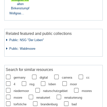
Wollgras...
Related featured and public collections
Public: NSG "Der Loben"
Public: Waldmoore
Search for similar resources
germany
digital
camera
cc
4
nsg
loben
moor
niedermoor
naturschutzgebiet
moores
moore
renaturiert
renaturierung
torfstiche
brandenburg
bad