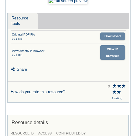
Resource
tools
Original PDF File
Download
921 KB
View in
View directly in browser
921 KB
browser
Share
X
How do you rate this resource?
1 rating
Resource details
RESOURCE ID
ACCESS
CONTRIBUTED BY