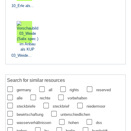
10_Erle als...
03_Weide...
Search for similar resources
germany
all
rights
reserved
alle
rechte
vorbehalten
steckbriefe
steckbrief
niedermoor
bewirtschaftung
unterschiedlichen
wasserverhältnissen
hohen
dss
torbos
hu
berlin
humboldt