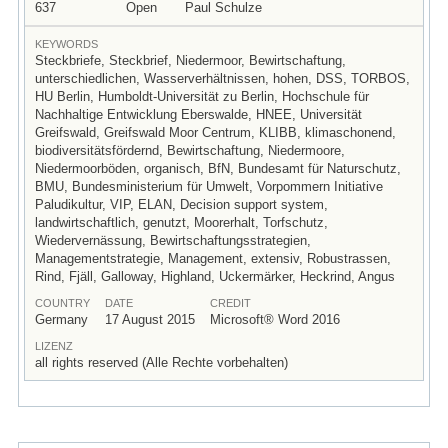
637
Open
Paul Schulze
KEYWORDS
Steckbriefe, Steckbrief, Niedermoor, Bewirtschaftung,
unterschiedlichen, Wasserverhältnissen, hohen, DSS, TORBOS,
HU Berlin, Humboldt-Universität zu Berlin, Hochschule für
Nachhaltige Entwicklung Eberswalde, HNEE, Universität
Greifswald, Greifswald Moor Centrum, KLIBB, klimaschonend,
biodiversitätsfördernd, Bewirtschaftung, Niedermoore,
Niedermoorböden, organisch, BfN, Bundesamt für Naturschutz,
BMU, Bundesministerium für Umwelt, Vorpommern Initiative
Paludikultur, VIP, ELAN, Decision support system,
landwirtschaftlich, genutzt, Moorerhalt, Torfschutz,
Wiedervernässung, Bewirtschaftungsstrategien,
Managementstrategie, Management, extensiv, Robustrassen,
Rind, Fjäll, Galloway, Highland, Uckermärker, Heckrind, Angus
COUNTRY
DATE
CREDIT
Germany
17 August 2015
Microsoft® Word 2016
LIZENZ
all rights reserved (Alle Rechte vorbehalten)