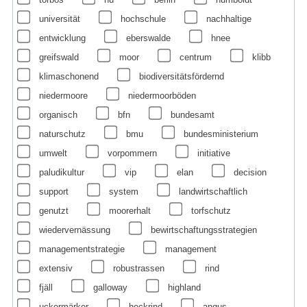
universität
hochschule
nachhaltige
entwicklung
eberswalde
hnee
greifswald
moor
centrum
klibb
klimaschonend
biodiversitätsfördernd
niedermoore
niedermoorböden
organisch
bfn
bundesamt
naturschutz
bmu
bundesministerium
umwelt
vorpommern
initiative
paludikultur
vip
elan
decision
support
system
landwirtschaftlich
genutzt
moorerhalt
torfschutz
wiedervernässung
bewirtschaftungsstrategien
managementstrategie
management
extensiv
robustrassen
rind
fjäll
galloway
highland
uckermärker
heckrind
angus