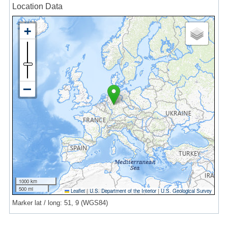
Location Data
1000 km
500 mi
Leaflet
|
U.S. Department of the Interior
|
U.S. Geological Survey
Marker lat / long: 51, 9 (WGS84)