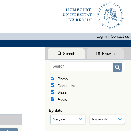
Log in
Contact us
Search
Browse
Photo
Document
Video
Audio
By date