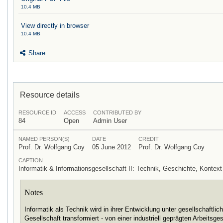
10.4 MB
View directly in browser
10.4 MB
Share
Resource details
RESOURCE ID
ACCESS
CONTRIBUTED BY
84
Open
Admin User
NAMED PERSON(S)
DATE
CREDIT
Prof. Dr. Wolfgang Coy
05 June 2012
Prof. Dr. Wolfgang Coy
CAPTION
Informatik & Informationsgesellschaft II: Technik, Geschichte, Kont
Notes
Informatik als Technik wird in ihrer Entwicklung unter gesellschaftli
Gesellschaft transformiert - von einer industriell geprägten Arbeitsge