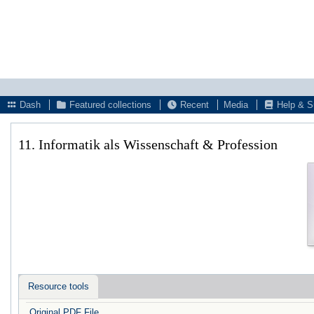
Dash
Featured collections
Recent
Media
Help & S
11. Informatik als Wissenschaft & Profession
Resource tools
Original PDF File