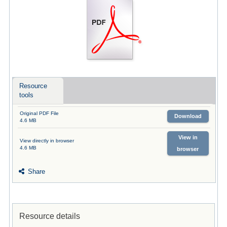
Resource
tools
Original PDF File
Download
4.6 MB
View in
View directly in browser
4.6 MB
browser
Share
Resource details