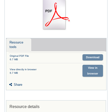
Resource
tools
Original PDF File
Download
6.7 MB
View in
View directly in browser
6.7 MB
browser
Share
Resource details