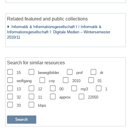
Related featured and public collections
Informatik & Informationsgesellschaft I / Informatik &
Informationsgesellschaft I: Digitale Medien – Wintersemester
2010/11
Search for similar resources
15
bewegtbilder
prof
dr
wolfgang
coy
2010
01
13
12
00
mp3
1
32
11
approx
22050
33
kbps