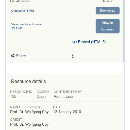
File information
Options
Download
Original MP3 File
View in
View directly in browser
23.1 MB
browser
Embed (HTML5)
Share
Resource details
RESOURCE ID
ACCESS
CONTRIBUTED BY
730
Open
Admin User
NAMED PERSON(S)
DATE
Prof. Dr. Wolfgang Coy
13 January 2010
CREDIT
Prof. Dr. Wolfgang Coy