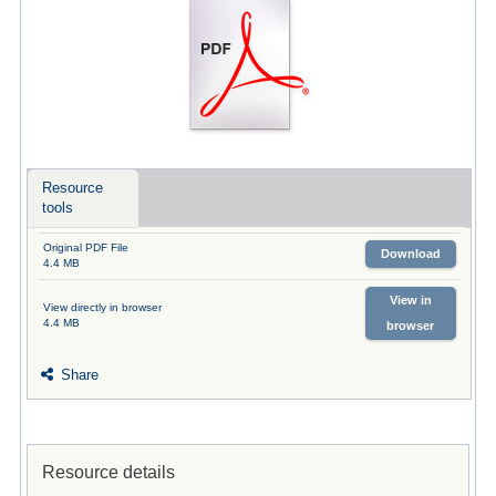
Resource
tools
Original PDF File
Download
4.4 MB
View in
View directly in browser
4.4 MB
browser
Share
Resource details