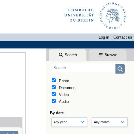
Log in
Contact us
Search
Browse
Photo
Document
Video
Audio
By date