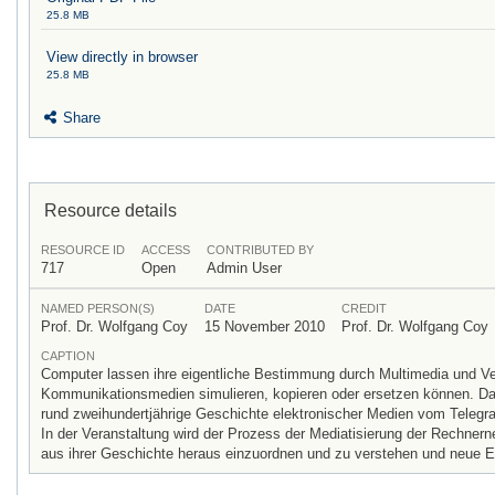
25.8 MB
View directly in browser
25.8 MB
Share
Resource details
RESOURCE ID
ACCESS
CONTRIBUTED BY
717
Open
Admin User
NAMED PERSON(S)
DATE
CREDIT
Prof. Dr. Wolfgang Coy
15 November 2010
Prof. Dr. Wolfgang Coy
CAPTION
Computer lassen ihre eigentliche Bestimmung durch Multimedia und Ver
Kommunikationsmedien simulieren, kopieren oder ersetzen können. Dab
rund zweihundertjährige Geschichte elektronischer Medien vom Teleg
In der Veranstaltung wird der Prozess der Mediatisierung der Rechnerne
aus ihrer Geschichte heraus einzuordnen und zu verstehen und neue En