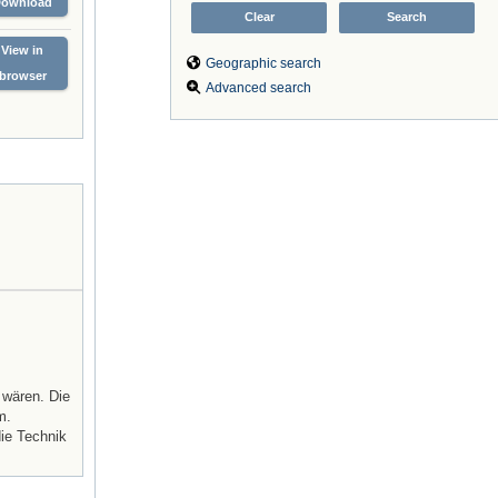
Download
View in
Geographic search
browser
Advanced search
 wären. Die
m.
die Technik