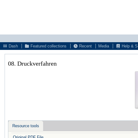
Dash
Featured collections
Recent
Media
Help & S
08. Druckverfahren
Resource tools
Original PDF File