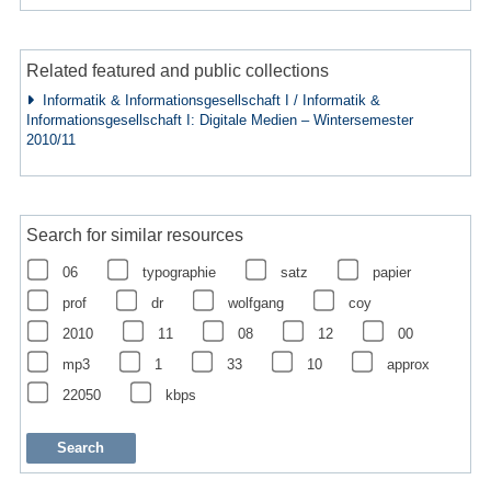
Related featured and public collections
Informatik & Informationsgesellschaft I / Informatik &
Informationsgesellschaft I: Digitale Medien – Wintersemester
2010/11
Search for similar resources
06
typographie
satz
papier
prof
dr
wolfgang
coy
2010
11
08
12
00
mp3
1
33
10
approx
22050
kbps