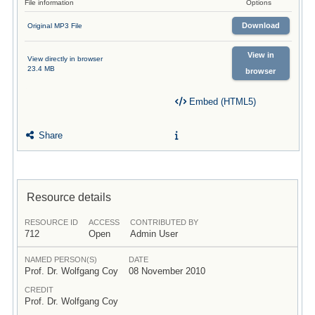
File information
Options
Download
Original MP3 File
View in
View directly in browser
23.4 MB
browser
Embed (HTML5)
Share
Resource details
RESOURCE ID
ACCESS
CONTRIBUTED BY
712
Open
Admin User
NAMED PERSON(S)
DATE
Prof. Dr. Wolfgang Coy
08 November 2010
CREDIT
Prof. Dr. Wolfgang Coy