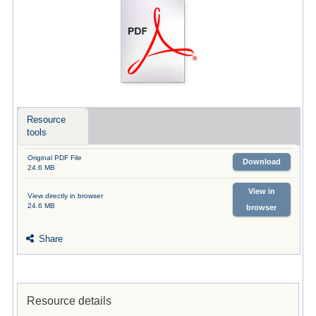
Resource
tools
Original PDF File
Download
24.6 MB
View in
View directly in browser
24.6 MB
browser
Share
Resource details