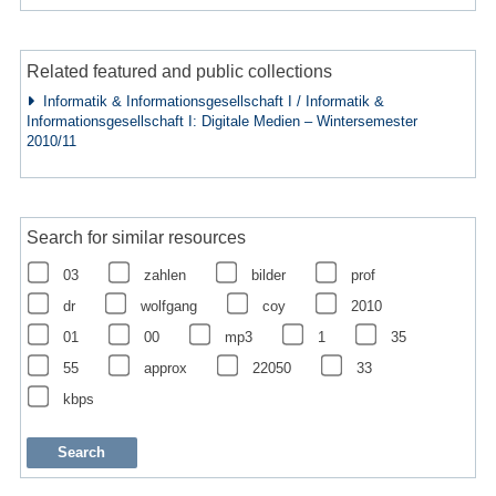
Related featured and public collections
Informatik & Informationsgesellschaft I / Informatik &
Informationsgesellschaft I: Digitale Medien – Wintersemester
2010/11
Search for similar resources
03
zahlen
bilder
prof
dr
wolfgang
coy
2010
01
00
mp3
1
35
55
approx
22050
33
kbps