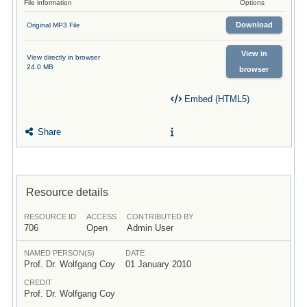
File information
Options
Download
Original MP3 File
View in
View directly in browser
24.0 MB
browser
Embed (HTML5)
Share
Resource details
RESOURCE ID
ACCESS
CONTRIBUTED BY
706
Open
Admin User
NAMED PERSON(S)
DATE
Prof. Dr. Wolfgang Coy
01 January 2010
CREDIT
Prof. Dr. Wolfgang Coy