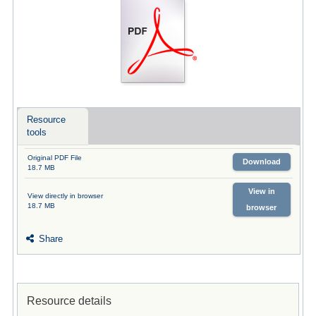
Resource
tools
Original PDF File
Download
18.7 MB
View in
View directly in browser
18.7 MB
browser
Share
Resource details