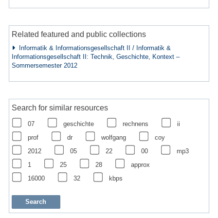
Related featured and public collections
Informatik & Informationsgesellschaft II / Informatik &
Informationsgesellschaft II: Technik, Geschichte, Kontext –
Sommersemester 2012
Search for similar resources
07
geschichte
rechnens
ii
prof
dr
wolfgang
coy
2012
05
22
00
mp3
1
25
28
approx
16000
32
kbps