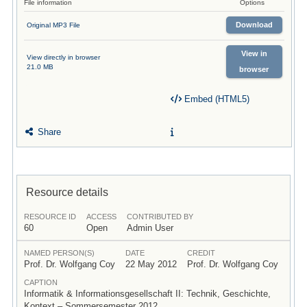
File information
Options
Download
Original MP3 File
View in
View directly in browser
21.0 MB
browser
Embed (HTML5)
Share
Resource details
RESOURCE ID
ACCESS
CONTRIBUTED BY
60
Open
Admin User
NAMED PERSON(S)
DATE
CREDIT
Prof. Dr. Wolfgang Coy
22 May 2012
Prof. Dr. Wolfgang Coy
CAPTION
Informatik & Informationsgesellschaft II: Technik, Geschichte,
Kontext – Sommersemester 2012