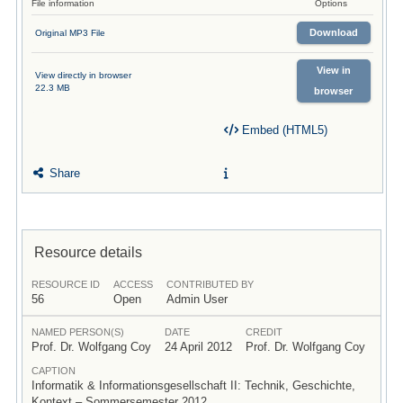
File information
Options
Download
Original MP3 File
View in
View directly in browser
22.3 MB
browser
Embed (HTML5)
Share
Resource details
RESOURCE ID
ACCESS
CONTRIBUTED BY
56
Open
Admin User
NAMED PERSON(S)
DATE
CREDIT
Prof. Dr. Wolfgang Coy
24 April 2012
Prof. Dr. Wolfgang Coy
CAPTION
Informatik & Informationsgesellschaft II: Technik, Geschichte,
Kontext – Sommersemester 2012