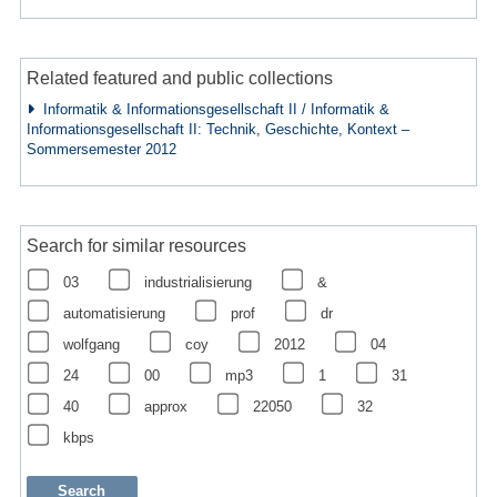
Related featured and public collections
Informatik & Informationsgesellschaft II / Informatik &
Informationsgesellschaft II: Technik, Geschichte, Kontext –
Sommersemester 2012
Search for similar resources
03
industrialisierung
&
automatisierung
prof
dr
wolfgang
coy
2012
04
24
00
mp3
1
31
40
approx
22050
32
kbps