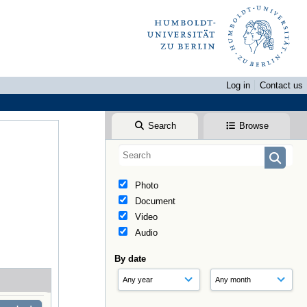
Log in
Contact us
Search
Browse
Photo
Document
Video
Audio
By date