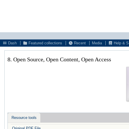
Dash
Featured collections
Recent
Media
Help & S
8. Open Source, Open Content, Open Access
Resource tools
Original PDF File