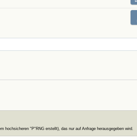
nem hochsicheren "P"RNG erstellt), das nur auf Anfrage herausgegeben wird.