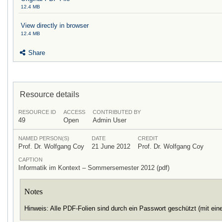
12.4 MB
View directly in browser
12.4 MB
Share
Resource details
RESOURCE ID
ACCESS
CONTRIBUTED BY
49
Open
Admin User
NAMED PERSON(S)
DATE
CREDIT
Prof. Dr. Wolfgang Coy
21 June 2012
Prof. Dr. Wolfgang Coy
CAPTION
Informatik im Kontext – Sommersemester 2012 (pdf)
Notes
Hinweis: Alle PDF-Folien sind durch ein Passwort geschützt (mit ei