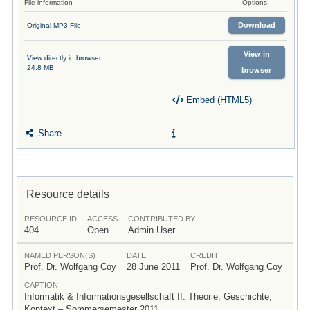
File information
Options
Download
Original MP3 File
View in
View directly in browser
24.8 MB
browser
Embed (HTML5)
Share
Resource details
RESOURCE ID
ACCESS
CONTRIBUTED BY
404
Open
Admin User
NAMED PERSON(S)
DATE
CREDIT
Prof. Dr. Wolfgang Coy
28 June 2011
Prof. Dr. Wolfgang Coy
CAPTION
Informatik & Informationsgesellschaft II: Theorie, Geschichte,
Kontext – Sommersemester 2011