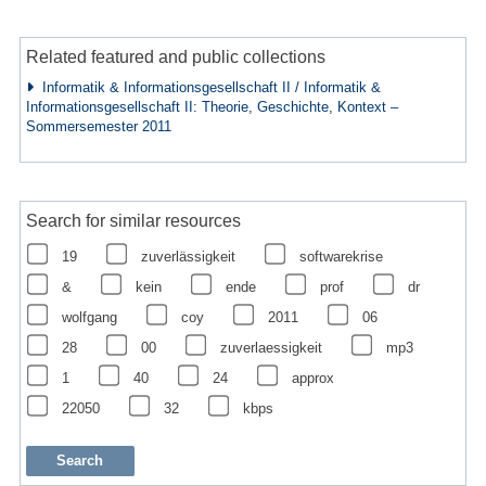
Related featured and public collections
Informatik & Informationsgesellschaft II / Informatik &
Informationsgesellschaft II: Theorie, Geschichte, Kontext –
Sommersemester 2011
Search for similar resources
19
zuverlässigkeit
softwarekrise
&
kein
ende
prof
dr
wolfgang
coy
2011
06
28
00
zuverlaessigkeit
mp3
1
40
24
approx
22050
32
kbps