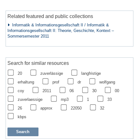
Related featured and public collections
Informatik & Informationsgesellschaft II / Informatik &
Informationsgesellschaft II: Theorie, Geschichte, Kontext –
Sommersemester 2011
Search for similar resources
20
zuverlässige
langfristige
erhaltung
prof
dr
wolfgang
coy
2011
06
30
00
zuverlaessige
mp3
1
33
26
approx
22050
32
kbps